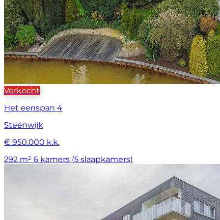
Verkocht
Het eenspan 4
Steenwijk
€ 950.000 k.k.
292 m²
6 kamers (5 slaapkamers)