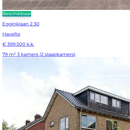
Beschikbaar
Egginklaan 2 30
Havelte
€ 399.500 k.k.
79 m²
3 kamers (2 slaapkamers)