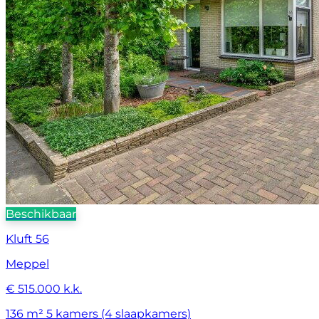
Beschikbaar
Kluft 56
Meppel
€ 515.000 k.k.
136 m²
5 kamers (4 slaapkamers)