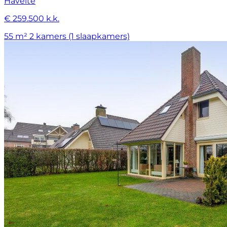
Havelte
€ 259.500 k.k.
55 m²
2 kamers (1 slaapkamers)