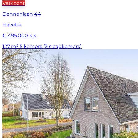
Verkocht
Dennenlaan 44
Havelte
€ 495.000 k.k.
127 m²
5 kamers (3 slaapkamers)