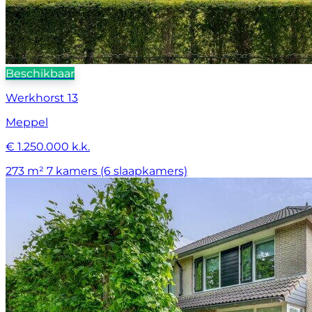
Beschikbaar
Werkhorst 13
Meppel
€ 1.250.000 k.k.
273 m²
7 kamers (6 slaapkamers)