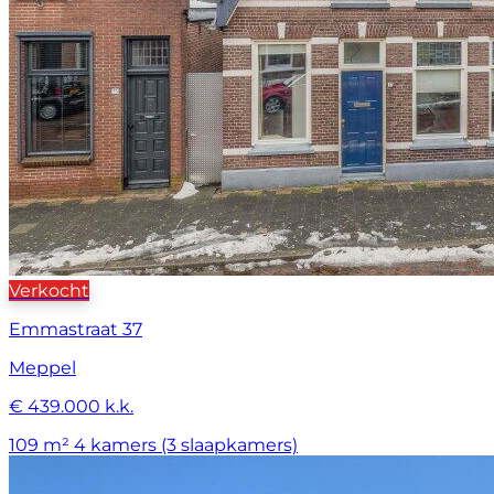
Verkocht
Emmastraat 37
Meppel
€ 439.000 k.k.
109 m²
4 kamers (3 slaapkamers)