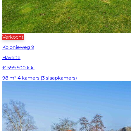
Verkocht
Kolonieweg 9
Havelte
€ 599.500 k.k.
98 m²
4 kamers (3 slaapkamers)