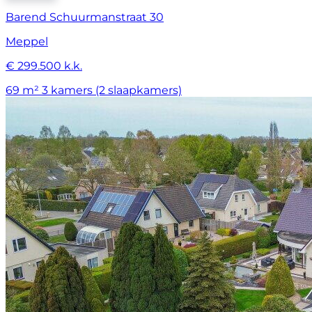
Barend Schuurmanstraat 30
Meppel
€ 299.500 k.k.
69 m²
3 kamers (2 slaapkamers)