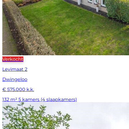
Verkocht
Levimaat 2
Dwingeloo
€ 575.000 k.k.
132 m²
5 kamers (4 slaapkamers)