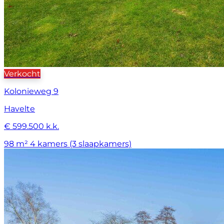
Verkocht
Kolonieweg 9
Havelte
€ 599.500 k.k.
98 m²
4 kamers (3 slaapkamers)