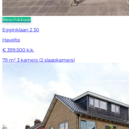
Beschikbaar
Egginklaan 2 30
Havelte
€ 399.500 k.k.
79 m²
3 kamers (2 slaapkamers)