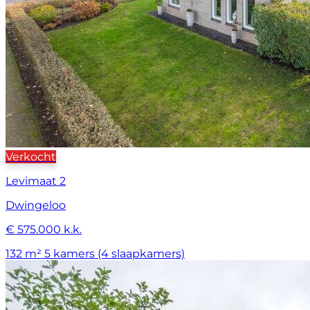
Verkocht
Levimaat 2
Dwingeloo
€ 575.000 k.k.
132 m²
5 kamers (4 slaapkamers)