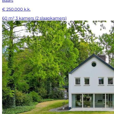
Baars
€ 250.000 k.k.
60 m²
3 kamers (2 slaapkamers)