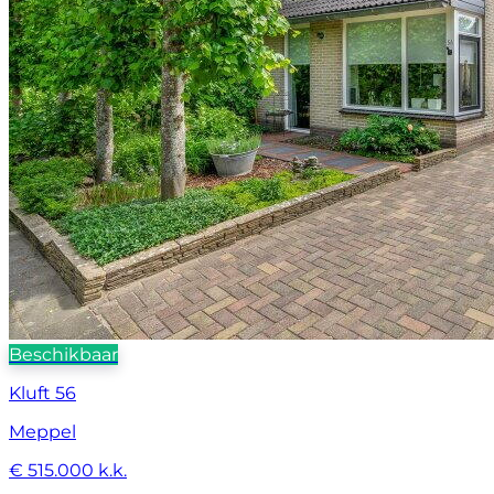
Beschikbaar
Kluft 56
Meppel
€ 515.000 k.k.