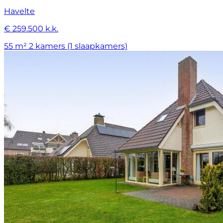
Havelte
€ 259.500 k.k.
55 m²
2 kamers (1 slaapkamers)