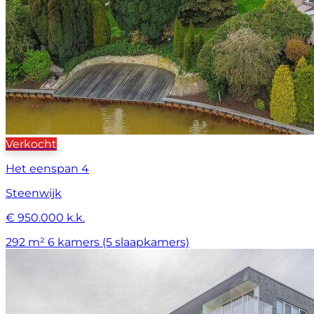
Verkocht
Het eenspan 4
Steenwijk
€ 950.000 k.k.
292 m²
6 kamers (5 slaapkamers)