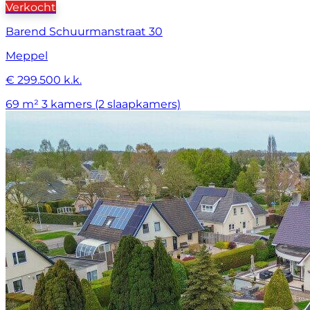
Verkocht
Barend Schuurmanstraat 30
Meppel
€ 299.500 k.k.
69 m²
3 kamers (2 slaapkamers)