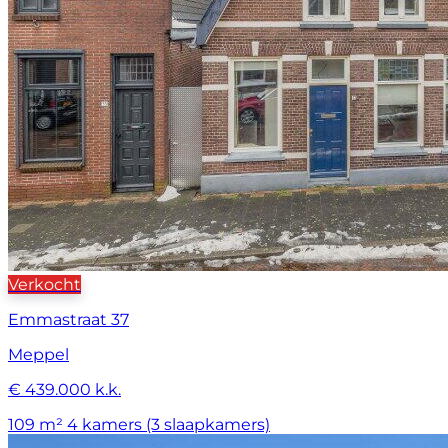
Verkocht
Emmastraat 37
Meppel
€ 439.000 k.k.
109 m²
4 kamers (3 slaapkamers)