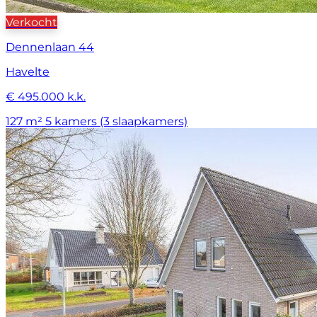
Verkocht
Dennenlaan 44
Havelte
€ 495.000 k.k.
127 m²
5 kamers (3 slaapkamers)